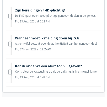
Zijn bereidingen FMD-plichtig?
De FMD gaat over receptplichtige geneesmiddelen in de geneesmiddelenketen. Hierbij wordt een uitzondering gemaakt voor bereidingen. Dit betekent dat (zieken...
Fri, 13 Aug, 2021 at 2:18 PM
Wanneer moet ik melding doen bij IGJ?
Als er twijfel bestaat over de authenticiteit van het geneesmiddel en het geneesmiddel mogelijk vervalst is, dan moet er melding van worden gemaakt. Di...
Fri, 27 May, 2022 at 11:05 AM
Kan ik ondanks een alert toch uitgeven?
Controleer de verzegeling op de verpakking. Is hier mogelijk mee geknoeid? Dan bestaat de kans dat u te maken heeft met een vervalst geneesmiddel en mag u n...
Fri, 13 Aug, 2021 at 3:43 PM